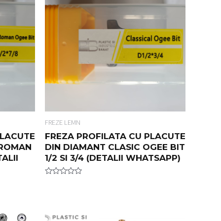
FREZE LEMN
PLACUTE
FREZA PROFILATA CU PLACUTE
 ROMAN
DIN DIAMANT CLASIC OGEE BIT
TALII
1/2 SI 3/4 (DETALII WHATSAPP)
R
a
t
e
d
0