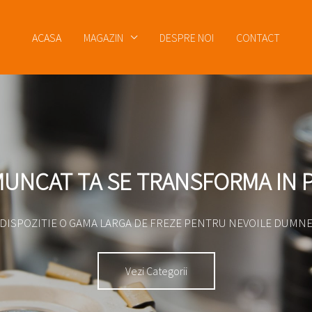
ACASA
MAGAZIN
DESPRE NOI
CONTACT
MUNCEȘTE DIN GREU
CU NOI !
Munca ta devine mai usoara cu produsele noastre !