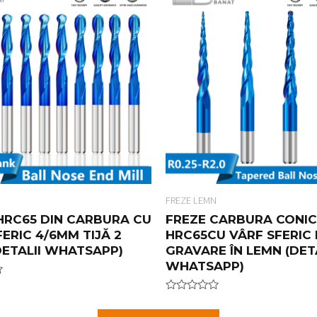
0
o
u
t
o
f
5
N
FREZE LEMN
HRC65 DIN CARBURA CU
FREZE CARBURA CONIC
ERIC 4/6MM TIJĂ 2
HRC65CU VÂRF SFERIC 
(DETALII WHATSAPP)
GRAVARE ÎN LEMN (DETA
WHATSAPP)
R
a