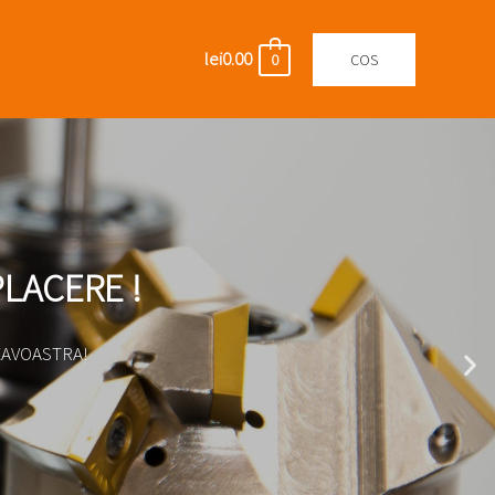
lei
0.00
COS
0