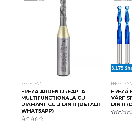
o
0
u
o
t
u
o
t
f
o
5
f
5
FREZE LEMN
FREZE LEM
FREZA ARDEN DREAPTA
FREZĂ 
MULTIFUNCTIONALA CU
VÂRF SF
DIAMANT CU 2 DINTI (DETALII
DINTI 
WHATSAPP)
R
a
R
t
a
e