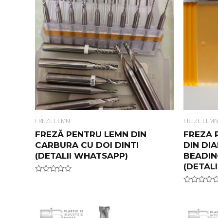
FREZE LEMN
FREZE LEM
FREZĂ PENTRU LEMN DIN
FREZA 
CARBURA CU DOI DINTI
DIN DI
(DETALII WHATSAPP)
BEADING
(DETAL
R
a
R
t
a
e
t
d
e
0
d