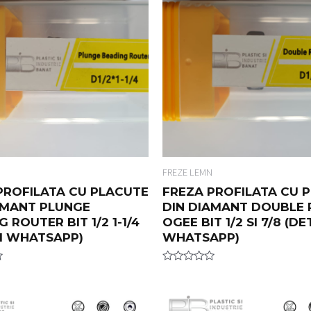
N
FREZE LEMN
PROFILATA CU PLACUTE
FREZA PROFILATA CU 
AMANT PLUNGE
DIN DIAMANT DOUBLE
 ROUTER BIT 1/2 1-1/4
OGEE BIT 1/2 SI 7/8 (DE
II WHATSAPP)
WHATSAPP)
R
a
t
e
d