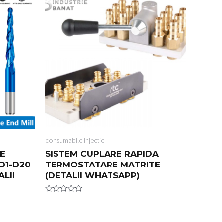
o
u
t
o
f
5
consumabile injectie
E
SISTEM CUPLARE RAPIDA
D1-D20
TERMOSTATARE MATRITE
LII
(DETALII WHATSAPP)
R
a
t
e