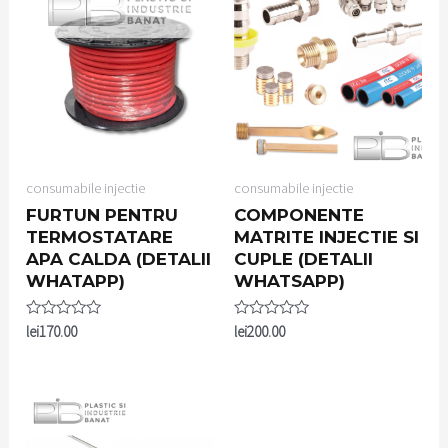
consumabile injectie
consumabile injectie
FURTUN PENTRU
COMPONENTE
TERMOSTATARE
MATRITE INJECTIE SI
APA CALDA (DETALII
CUPLE (DETALII
WHATAPP)
WHATSAPP)
Rated
Rated
lei
170.00
lei
200.00
0
0
out
out
of
of
5
5