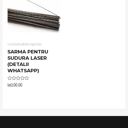
consumabile injectie
SARMA PENTRU
SUDURA LASER
(DETALII
WHATSAPP)
Rated
lei
100.00
0
out
of
5