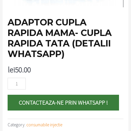
ADAPTOR CUPLA
RAPIDA MAMA- CUPLA
RAPIDA TATA (DETALII
WHATSAPP)
lei
50.00
Adaptor
cupla
rapida
CONTACTEAZA-NE PRIN WHATSAPP !
mama-
cupla
rapida
Category:
consumabile injectie
tata