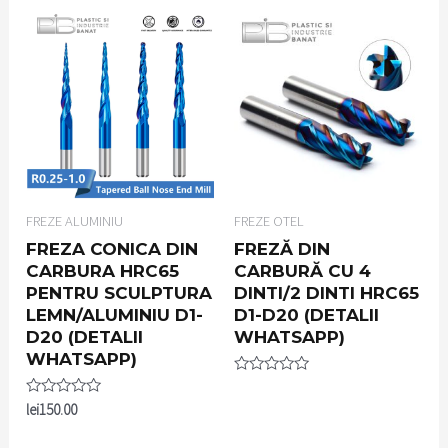
5
FREZE ALUMINIU
FREZE OTEL
FREZA CONICA DIN
FREZĂ DIN
CARBURA HRC65
CARBURĂ CU 4
PENTRU SCULPTURA
DINTI/2 DINTI HRC65
LEMN/ALUMINIU D1-
D1-D20 (DETALII
D20 (DETALII
WHATSAPP)
WHATSAPP)
Rated
0
Rated
lei
150.00
out
0
of
out
5