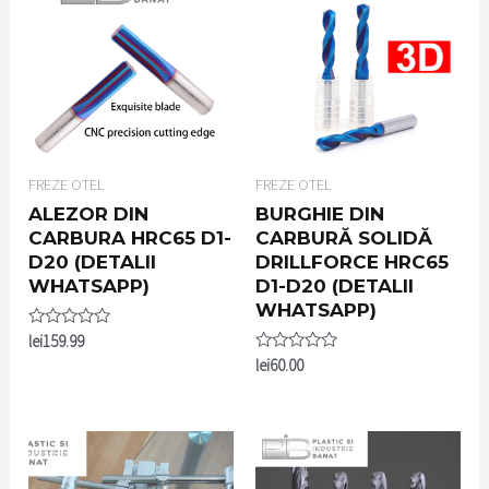
FREZE OTEL
FREZE OTEL
ALEZOR DIN
BURGHIE DIN
CARBURA HRC65 D1-
CARBURĂ SOLIDĂ
D20 (DETALII
DRILLFORCE HRC65
WHATSAPP)
D1-D20 (DETALII
WHATSAPP)
Rated
lei
159.99
0
Rated
lei
60.00
out
0
of
out
5
of
5