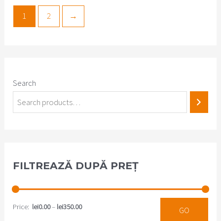
5
5
1
2
→
Search
FILTREAZĂ DUPĂ PREȚ
Price
:
lei0.00
–
lei350.00
APPLY PR
GO