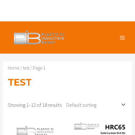
Skip
lei
0.00
0
to
content
MAIN
MEN
Home
/
test
/ Page 1
TEST
Showing 1–12 of 18 results