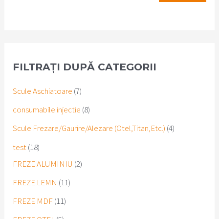
FILTRAȚI DUPĂ CATEGORII
7
Scule Aschiatoare
7
p
8
consumabile injectie
8
r
p
4
Scule Frezare/Gaurire/Alezare (Otel,Titan,Etc.)
4
o
r
p
1
test
18
d
o
r
8
2
FREZE ALUMINIU
2
u
d
o
p
p
1
FREZE LEMN
11
c
u
d
r
r
1
1
FREZE MDF
11
t
c
u
o
o
p
1