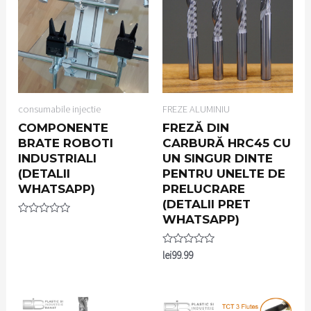
consumabile injectie
FREZE ALUMINIU
COMPONENTE
FREZĂ DIN
BRATE ROBOTI
CARBURĂ HRC45 CU
INDUSTRIALI
UN SINGUR DINTE
(DETALII
PENTRU UNELTE DE
WHATSAPP)
PRELUCRARE
(DETALII PRET
WHATSAPP)
Rated
0
out
of
Rated
lei
99.99
5
0
out
of
5