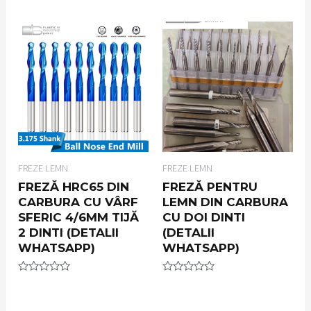
5
of
5
FREZE LEMN
FREZE LEMN
FREZĂ HRC65 DIN
FREZĂ PENTRU
CARBURA CU VÂRF
LEMN DIN CARBURA
SFERIC 4/6MM TIJĂ
CU DOI DINTI
2 DINTI (DETALII
(DETALII
WHATSAPP)
WHATSAPP)
Rated
Rated
0
0
out
out
of
of