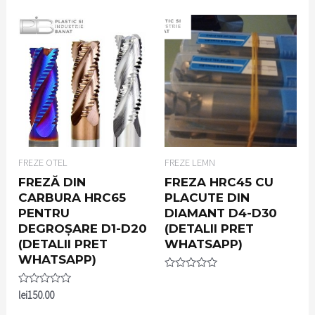
of
5
FREZE OTEL
FREZE LEMN
FREZĂ DIN
FREZA HRC45 CU
CARBURA HRC65
PLACUTE DIN
PENTRU
DIAMANT D4-D30
DEGROȘARE D1-D20
(DETALII PRET
(DETALII PRET
WHATSAPP)
WHATSAPP)
Rated
0
Rated
lei
150.00
out
0
of
out