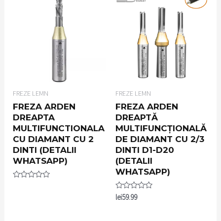
FREZE LEMN
FREZE LEMN
FREZA ARDEN
FREZA ARDEN
DREAPTA
DREAPTĂ
MULTIFUNCTIONALA
MULTIFUNCȚIONALĂ
CU DIAMANT CU 2
DE DIAMANT CU 2/3
DINTI (DETALII
DINTI D1-D20
WHATSAPP)
(DETALII
WHATSAPP)
Rated
0
Rated
lei
59.99
out
0
of
out
5
of